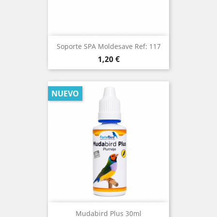
Soporte SPA Moldesave Ref: 117
Precio
1,20 €
NUEVO
Mudabird Plus 30ml