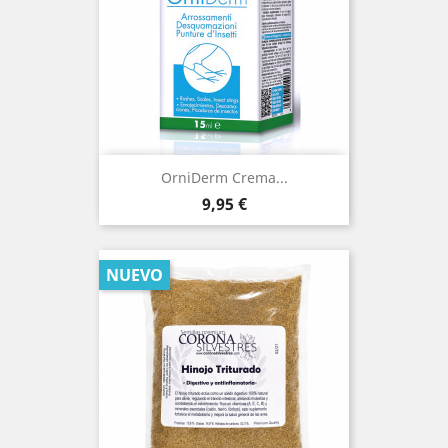
OrniDerm Crema...
Precio
9,95 €
NUEVO