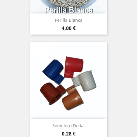
(2)
Perilla Blanca
Precio
4,00 €
Semillero Dedal
Precio
0,28 €