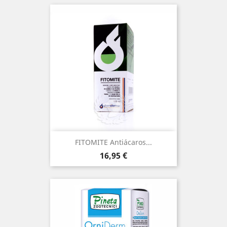
(2)
FITOMITE Antiácaros...
Precio
16,95 €