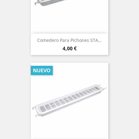
Comedero Para Pichones STA...
Precio
4,00 €
NUEVO