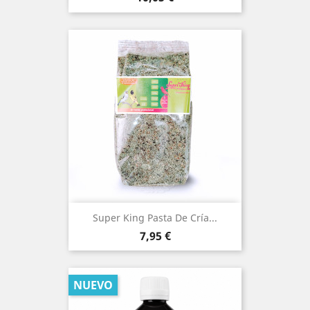
Super King Pasta De Cría...
Precio
7,95 €
NUEVO