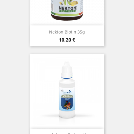
(1)
Nekton Biotin 35g
Precio
10,20 €