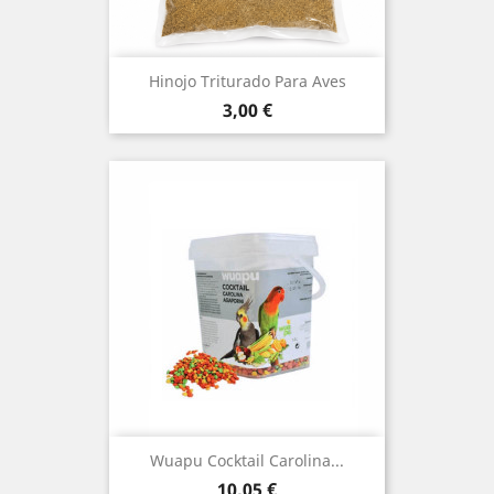
Hinojo Triturado Para Aves
Precio
3,00 €
Wuapu Cocktail Carolina...
Precio
10,05 €