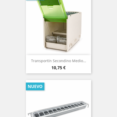
Transportín Secondino Medio...
Precio
10,75 €
NUEVO