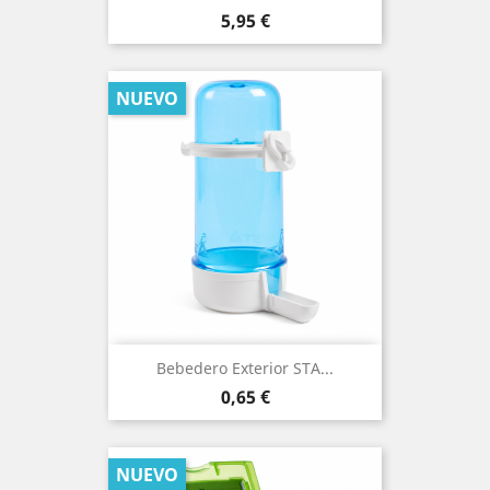
Precio
5,95 €
NUEVO
Bebedero Exterior STA...
Precio
0,65 €
NUEVO