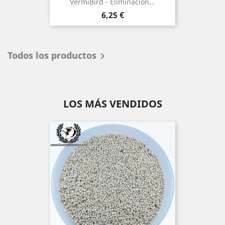
VermiBird - Eliminación...
Precio
6,25 €
Todos los productos

LOS MÁS VENDIDOS