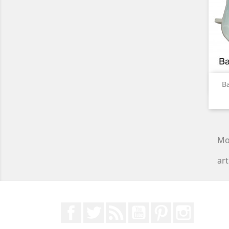
Ba
Mo
art
Facebook
Twitter
Rss
YouTube
Pinterest
Instagr