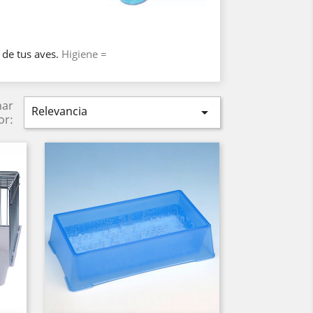
 de tus aves.
Higiene =
nar
Relevancia

or: