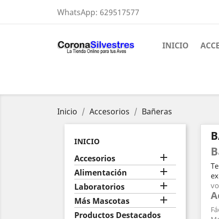
WhatsApp:
629517577
INICIO
ACC
Inicio
Accesorios
Bañeras
B
INICIO
B

Accesorios
Te

Alimentación
ex

vo
Laboratorios
A

Más Mascotas
Fá
Productos Destacados