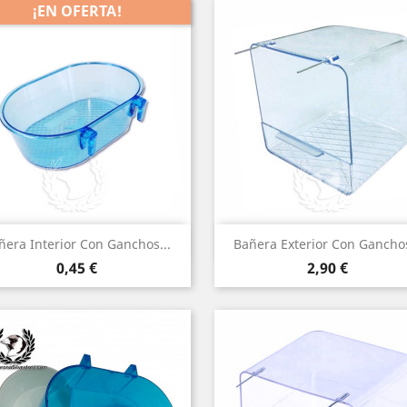
¡EN OFERTA!
Vista rápida
Vista rápida


ñera Interior Con Ganchos...
Bañera Exterior Con Ganchos
Precio
Precio
0,45 €
2,90 €