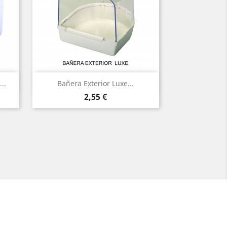
Vista rápida

..
Bañera Exterior Luxe...
Precio
2,55 €