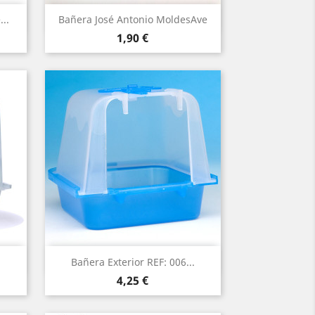
Vista rápida

..
Bañera José Antonio MoldesAve
Precio
1,90 €
Vista rápida

Bañera Exterior REF: 006...
Precio
4,25 €