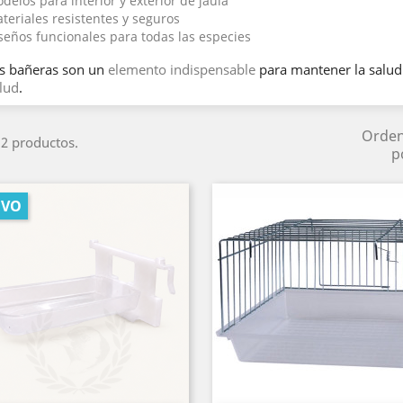
delos para interior y exterior de jaula
teriales resistentes y seguros
seños funcionales para todas las especies
s bañeras son un
elemento indispensable
para mantener la salud
lud
.
Orde
2 productos.
p
EVO