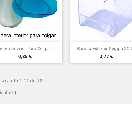
Vista rápida
Vista rápida


ñera Interior Para Colgar...
Bañera Exterior Reggio 2GR.
Precio
Precio
0,85 €
2,77 €
strando 1-12 de 12
ículo(s)
am