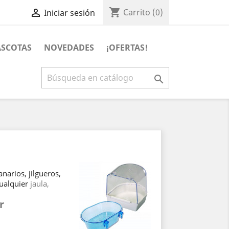
shopping_cart

Carrito
(0)
Iniciar sesión
SCOTAS
NOVEDADES
¡OFERTAS!

arios, jilgueros,
cualquier
jaula,
r