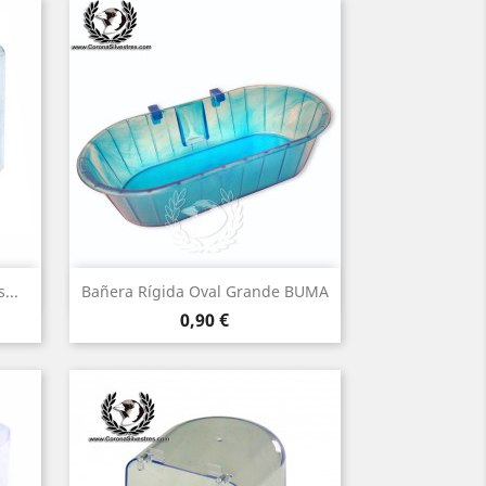
Vista rápida

...
Bañera Rígida Oval Grande BUMA
Precio
0,90 €