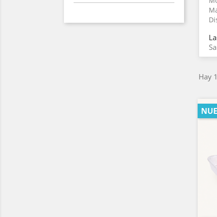
Mo
Ma
Di
La
Sa
Hay 1
NU