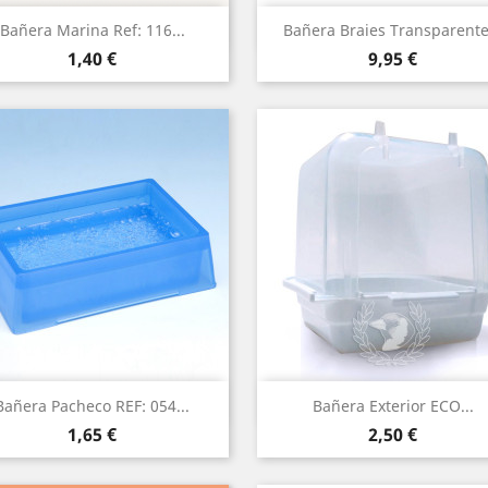
Vista rápida
Vista rápida


Bañera Marina Ref: 116...
Bañera Braies Transparente.
Precio
Precio
1,40 €
9,95 €
Vista rápida
Vista rápida


Bañera Pacheco REF: 054...
Bañera Exterior ECO...
Precio
Precio
1,65 €
2,50 €