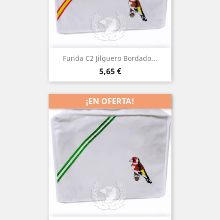
Funda C2 Jilguero Bordado...
Precio
5,65 €
¡EN OFERTA!