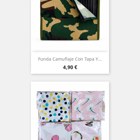
Funda Camuflaje Con Tapa Y...
Precio
4,90 €