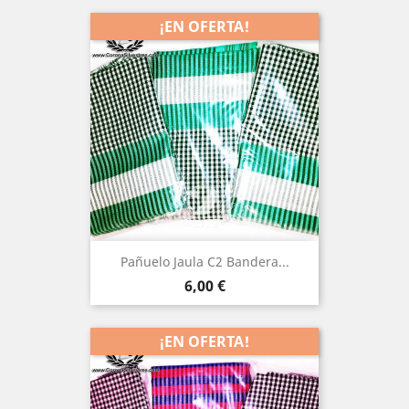
¡EN OFERTA!
Pañuelo Jaula C2 Bandera...
Precio
6,00 €
¡EN OFERTA!