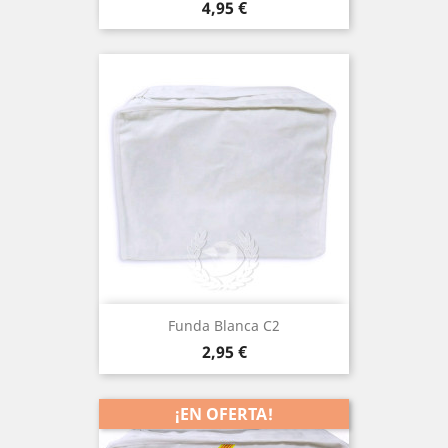
Precio
4,95 €
Funda Blanca C2
Precio
2,95 €
¡EN OFERTA!