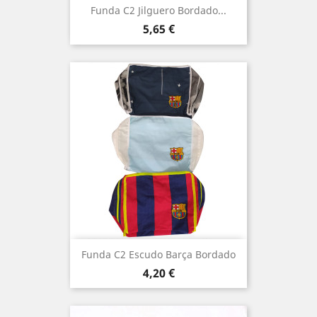
Funda C2 Jilguero Bordado...
Precio
5,65 €
Funda C2 Escudo Barça Bordado
Precio
4,20 €