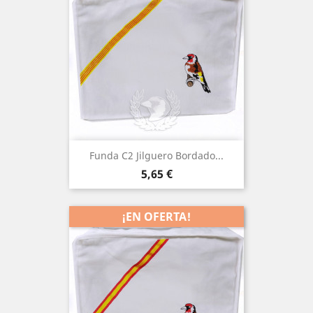
Funda C2 Jilguero Bordado...
Precio
5,65 €
¡EN OFERTA!