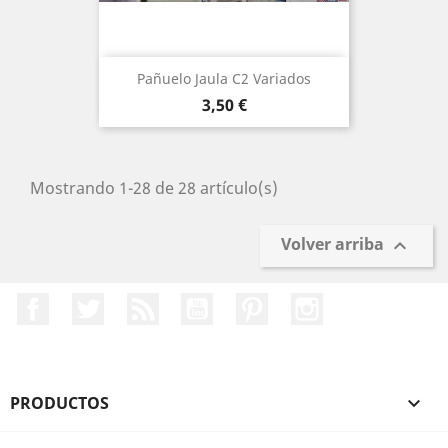
Pañuelo Jaula C2 Variados
Precio
3,50 €
Mostrando 1-28 de 28 artículo(s)
Volver arriba

Facebook
Twitter
Rss
YouTube
Pinterest
Instagram
PRODUCTOS
