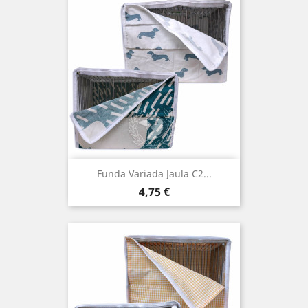
Funda Variada Jaula C2...
Precio
4,75 €