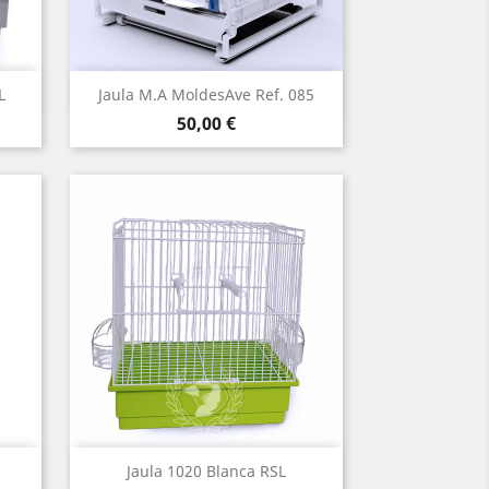
Vista rápida

L
Jaula M.A MoldesAve Ref. 085
Precio
50,00 €
Vista rápida

Jaula 1020 Blanca RSL