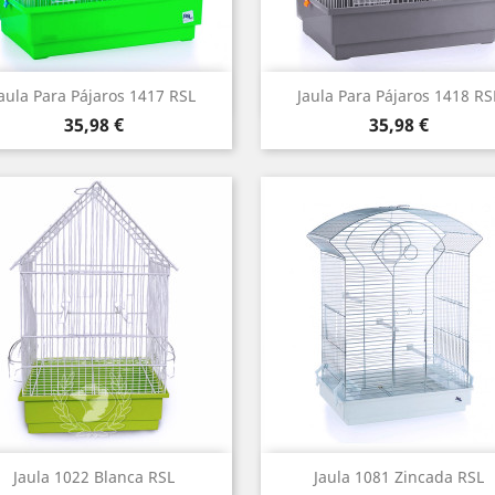
Vista rápida
Vista rápida


aula Para Pájaros 1417 RSL
Jaula Para Pájaros 1418 RS
Precio
Precio
35,98 €
35,98 €
Vista rápida
Vista rápida


Jaula 1022 Blanca RSL
Jaula 1081 Zincada RSL