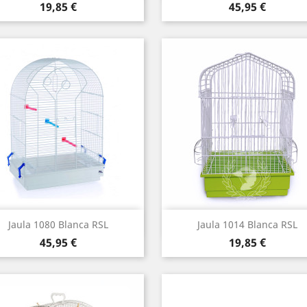
Precio
Precio
19,85 €
45,95 €
Vista rápida
Vista rápida


Jaula 1080 Blanca RSL
Jaula 1014 Blanca RSL
Precio
Precio
45,95 €
19,85 €