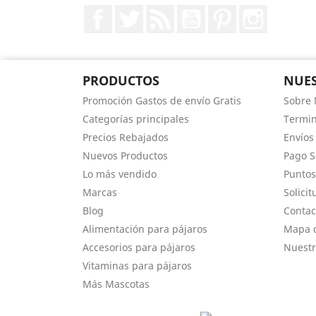
Facebook
Twitter
Rss
YouTube
Pinterest
Instagr
PRODUCTOS
NUES
Promoción Gastos de envío Gratis
Sobre 
Categorías principales
Termin
Precios Rebajados
Envíos
Nuevos Productos
Pago 
Lo más vendido
Puntos
Marcas
Solici
Blog
Contac
Alimentación para pájaros
Mapa d
Accesorios para pájaros
Nuestr
Vitaminas para pájaros
Más Mascotas