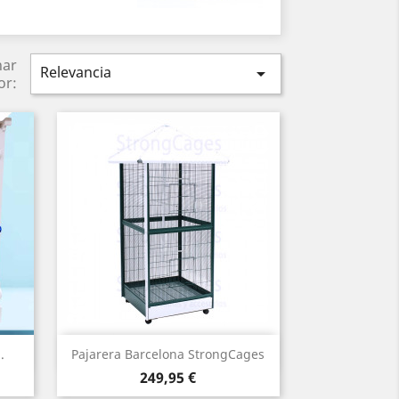
nar
Relevancia

or:
Vista rápida

.
Pajarera Barcelona StrongCages
Precio
249,95 €