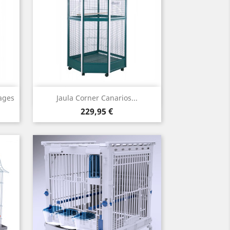
Vista rápida

ages
Jaula Corner Canarios...
Precio
229,95 €