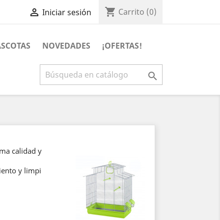
shopping_cart

Carrito
(0)
Iniciar sesión
SCOTAS
NOVEDADES
¡OFERTAS!

ima calidad y
iento y limpi
eza