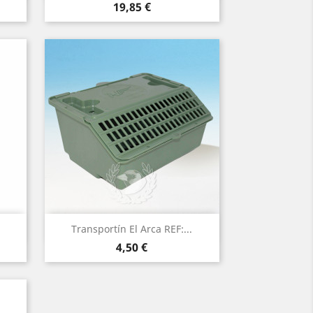
Precio
19,85 €
Vista rápida

Transportín El Arca REF:...
Precio
4,50 €