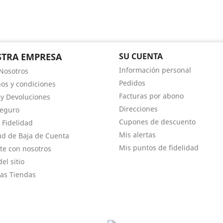
am
TRA EMPRESA
SU CUENTA
Información personal
Nosotros
Pedidos
os y condiciones
Facturas por abono
 y Devoluciones
Direcciones
Seguro
Cupones de descuento
 Fidelidad
Mis alertas
tud de Baja de Cuenta
Mis puntos de fidelidad
te con nosotros
el sitio
as Tiendas