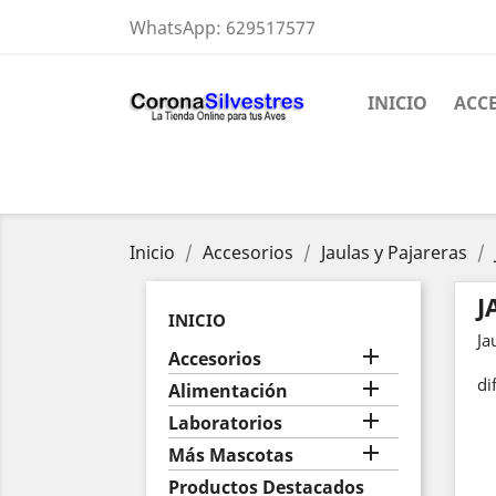
WhatsApp:
629517577
INICIO
ACC
Inicio
Accesorios
Jaulas y Pajareras
J
INICIO
Ja

Accesorios
di

Alimentación

Laboratorios

Más Mascotas
Productos Destacados