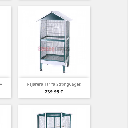
Vista rápida

...
Pajarera Tarifa StrongCages
Precio
239,95 €