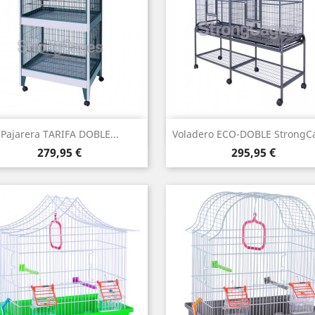
Vista rápida
Vista rápida


Pajarera TARIFA DOBLE...
Voladero ECO-DOBLE StrongC
Precio
Precio
279,95 €
295,95 €