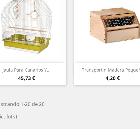
Vista rápida
Vista rápida


Jaula Para Canarios Y...
Transportin Madera Peque
Precio
Precio
45,73 €
4,20 €
strando 1-20 de 20
ículo(s)