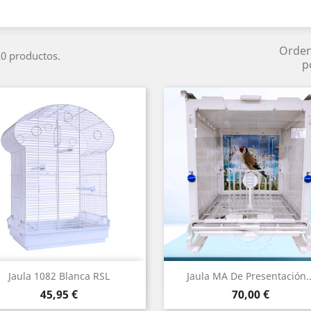
Orde
0 productos.
p
Vista rápida
Vista rápida


Jaula 1082 Blanca RSL
Jaula MA De Presentación..
Precio
Precio
45,95 €
70,00 €