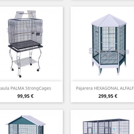
Vista rápida
Vista rápida


Jaula PALMA StrongCages
Pajarera HEXAGONAL ALFALFA
Precio
Precio
99,95 €
299,95 €