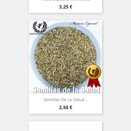
Precio
3,25 €
(6)
Semillas De La Salud...
Precio
2,50 €