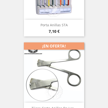
Porta Anillas STA
Precio
7,10 €
¡EN OFERTA!
(1)