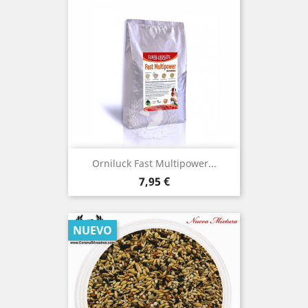
Orniluck Fast Multipower...
Precio
7,95 €
NUEVO