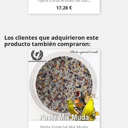
Tijera Corta Anillas De Las...
Precio
17,28 €
Los clientes que adquirieron este
producto también compraron:
Pasta Especial Mix Muda