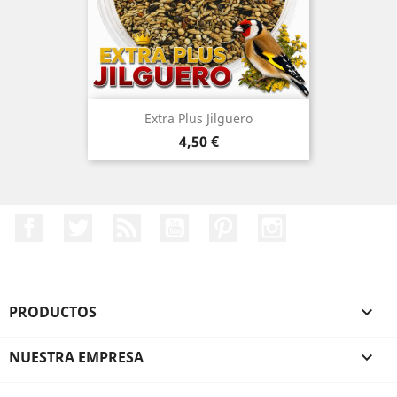
Extra Plus Jilguero
Precio
4,50 €
Facebook
Twitter
Rss
YouTube
Pinterest
Instagram
PRODUCTOS

NUESTRA EMPRESA
