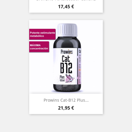
Precio
17,45 €
Prowins Cat-B12 Plus...
Precio
21,95 €