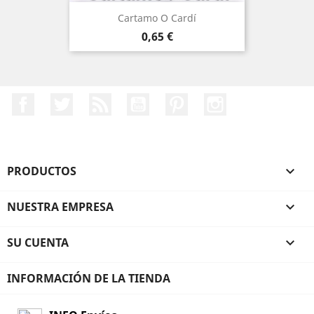
Cartamo O Cardí
Precio
0,65 €
Facebook
Twitter
Rss
YouTube
Pinterest
Instagram
PRODUCTOS

NUESTRA EMPRESA

SU CUENTA

INFORMACIÓN DE LA TIENDA