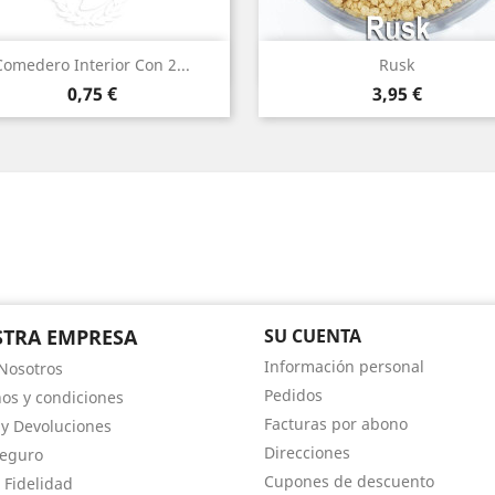
Vista rápida
Vista rápida


Comedero Interior Con 2...
Rusk
Precio
Precio
0,75 €
3,95 €
am
TRA EMPRESA
SU CUENTA
Información personal
Nosotros
Pedidos
os y condiciones
Facturas por abono
 y Devoluciones
Direcciones
Seguro
Cupones de descuento
 Fidelidad