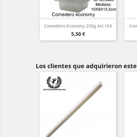
Vista rápida

Comedero Economy 250g Art.169
Com
Precio
5,50 €
Los clientes que adquirieron es