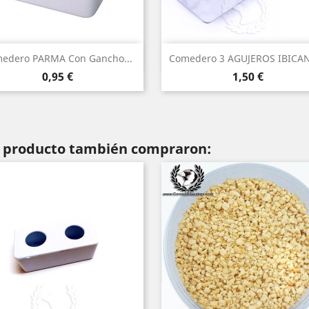
Vista rápida
Vista rápida


edero PARMA Con Gancho...
Comedero 3 AGUJEROS IBICA
Precio
Precio
0,95 €
1,50 €
te producto también compraron: