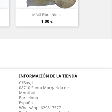
Vista rápida

MAXI Fibra Nidos
Precio
1,00 €
INFORMACIÓN DE LA TIENDA
C/Bas,1
08710 Santa Margarida de
Montbui
Barcelona
España
WhatsApp:
629517577