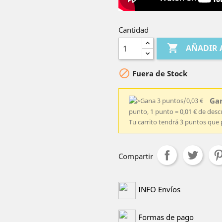
Cantidad

AÑADIR 

Fuera de Stock
Gan
punto, 1 punto = 0,01 € de des
Tu carrito tendrá 3 puntos que 
Compartir
INFO Envíos
Formas de pago