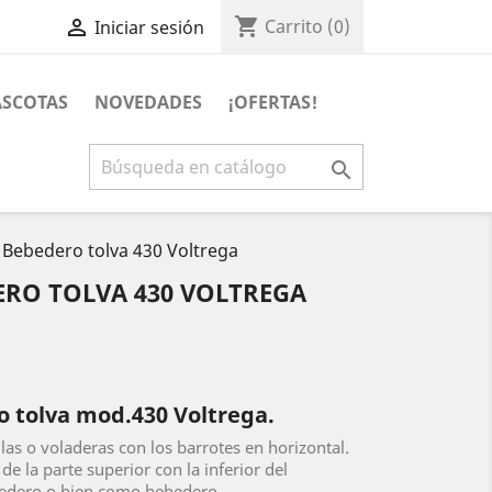
shopping_cart

Carrito
(0)
Iniciar sesión
SCOTAS
NOVEDADES
¡OFERTAS!

Bebedero tolva 430 Voltrega
RO TOLVA 430 VOLTREGA
 tolva mod.430 Voltrega.
ulas o voladeras con los barrotes en horizontal.
e la parte superior con la inferior del
edero o bien como bebedero.