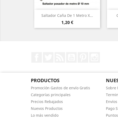
Vista rápida

Saltador Caña De 1 Metro X...
Precio
1,20 €
Facebook
Twitter
Rss
YouTube
Pinterest
Instagr
PRODUCTOS
NUES
Promoción Gastos de envío Gratis
Sobre 
Categorías principales
Termin
Precios Rebajados
Envíos
Nuevos Productos
Pago 
Lo más vendido
Puntos