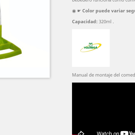
◉ ☛
Color puede variar seg
Capacidad:
320ml .
Manual de montaje del comed