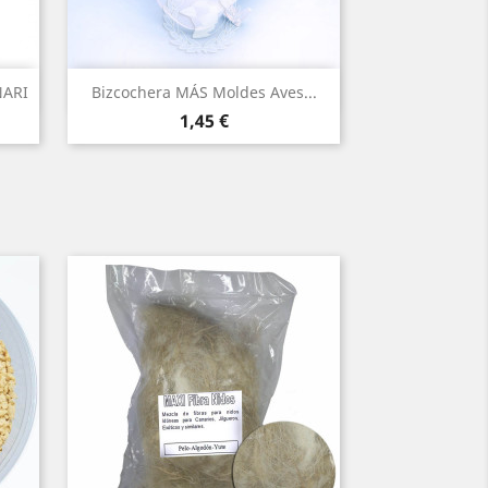
Vista rápida

NARI
Bizcochera MÁS Moldes Aves...
Precio
1,45 €