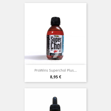
ProWins Superchol Plus...
Precio
8,95 €