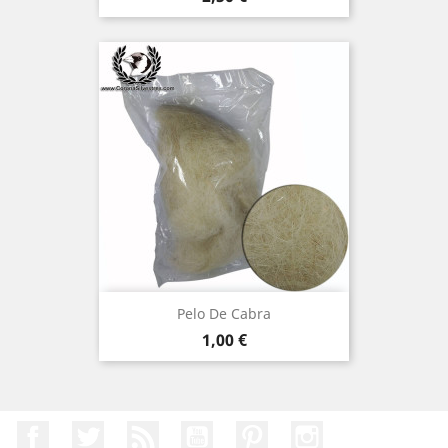
Pelo De Cabra
Precio
1,00 €
Facebook
Twitter
Rss
YouTube
Pinterest
Instagram