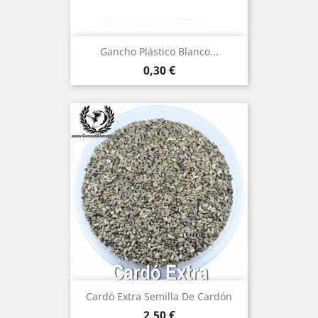
Gancho Plástico Blanco...
Precio
0,30 €
Cardó Extra Semilla De Cardón
Precio
2,50 €