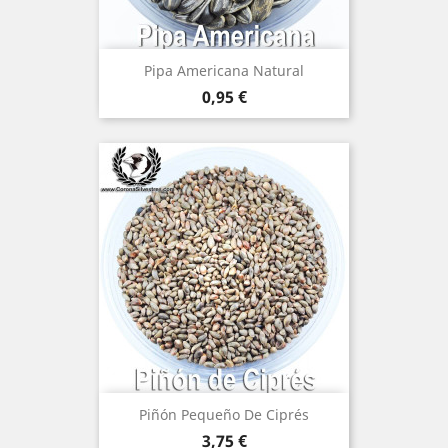
Pipa Americana Natural
Precio
0,95 €
Piñón Pequeño De Ciprés
Precio
3,75 €