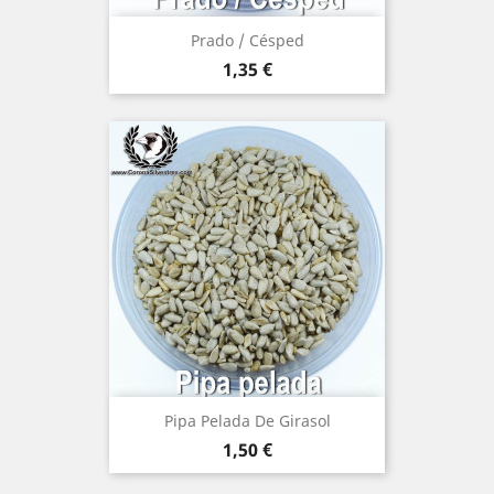
Prado / Césped
Precio
1,35 €
(1)
Pipa Pelada De Girasol
Precio
1,50 €