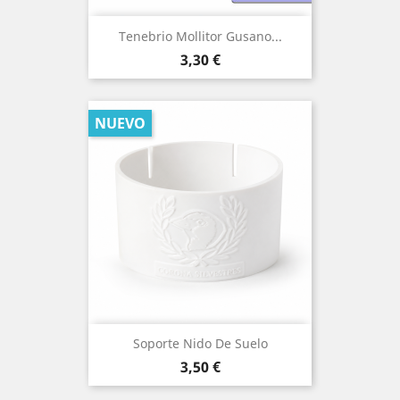
Tenebrio Mollitor Gusano...
Precio
3,30 €
NUEVO
Soporte Nido De Suelo
Precio
3,50 €