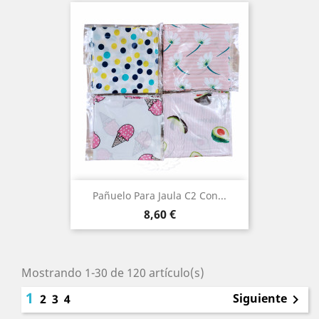
Pañuelo Para Jaula C2 Con...
Precio
8,60 €
Mostrando 1-30 de 120 artículo(s)
1
Siguiente
2
3
4
