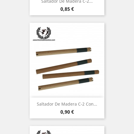
Saltador De Madera C-2...
Precio
0,85 €
Saltador De Madera C-2 Con...
Precio
0,90 €