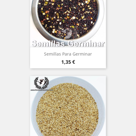
Semillas Para Germinar
Precio
1,35 €