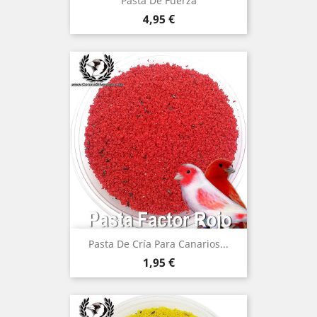
Pasta De Fuerza
Precio
4,95 €
Pasta De Cría Para Canarios...
Precio
1,95 €