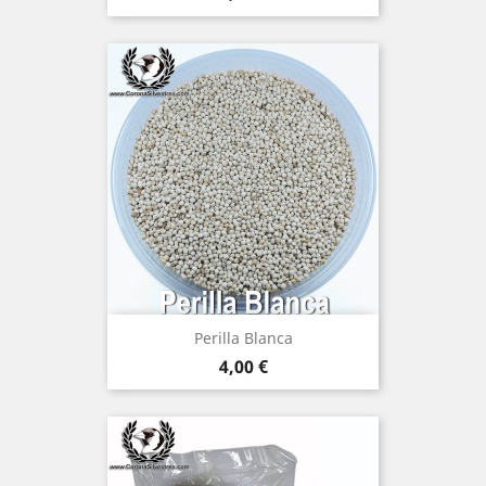
(2)
Perilla Blanca
Precio
4,00 €