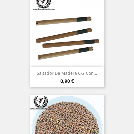
Saltador De Madera C-2 Con...
Precio
0,90 €