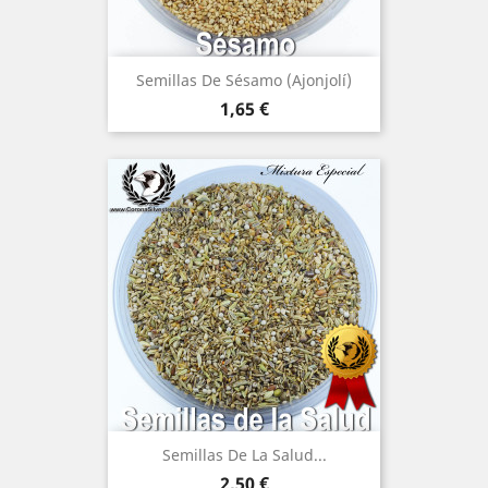
Semillas De Sésamo (Ajonjolí)
Precio
1,65 €
(6)
Semillas De La Salud...
Precio
2,50 €