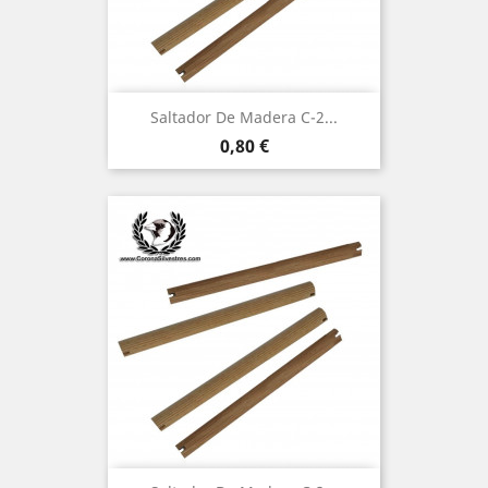
Saltador De Madera C-2...
Precio
0,80 €