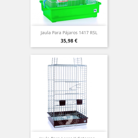
Jaula Para Pájaros 1417 RSL
Precio
35,98 €