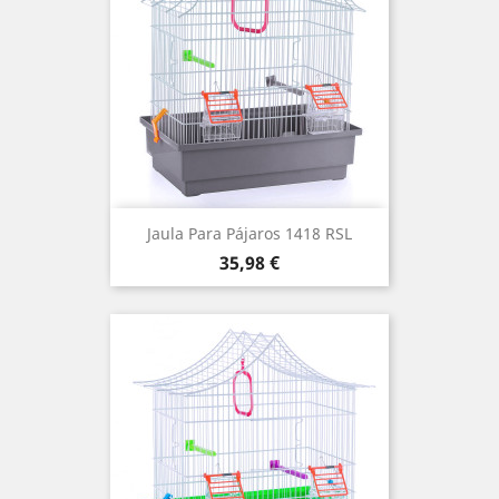
Jaula Para Pájaros 1418 RSL
Precio
35,98 €