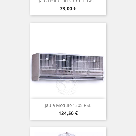
Jaula Para Loros Y Cotorras...
Precio
78,00 €
Jaula Modulo 1505 RSL
Precio
134,50 €