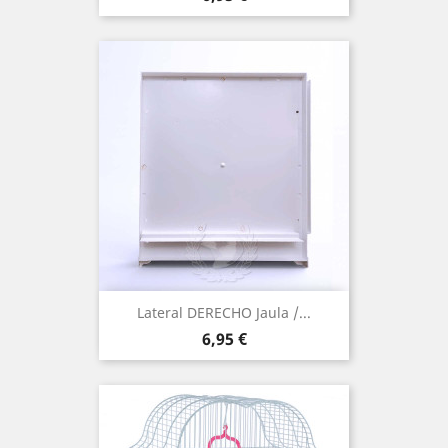
Lateral DERECHO Jaula /...
Precio
6,95 €