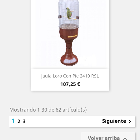
Jaula Loro Con Pie 2410 RSL
Precio
107,25 €
Mostrando 1-30 de 62 artículo(s)
1
Siguiente
2
3

Volver arriba
