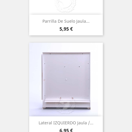
Parrilla De Suelo Jaula...
Precio
5,95 €
Lateral IZQUIERDO Jaula /...
Precio
6,95 €