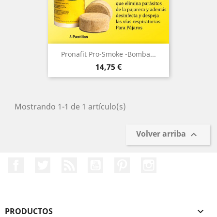
Pronafit Pro-Smoke -Bomba...
Precio
14,75 €
Mostrando 1-1 de 1 artículo(s)
Volver arriba

Facebook
Twitter
Rss
YouTube
Pinterest
Instagram
PRODUCTOS
