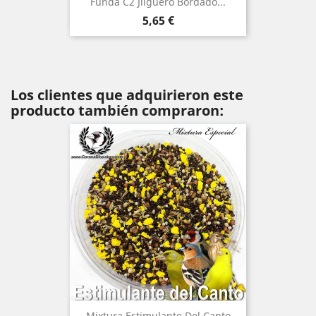
Funda C2 Jilguero Bordado...
Precio
5,65 €
Los clientes que adquirieron este
producto también compraron:
Mixtura Estimulante Del Canto