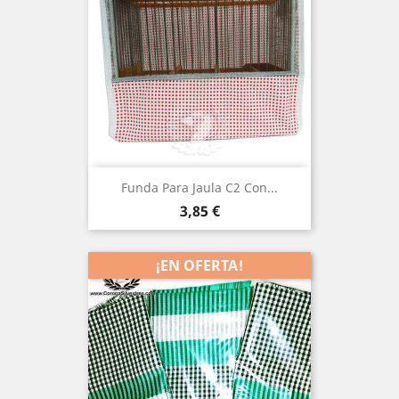
Funda Para Jaula C2 Con...
Precio
3,85 €
¡EN OFERTA!