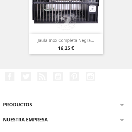
Jaula Inox Completa Negra...
Precio
16,25 €
Facebook
Twitter
Rss
YouTube
Pinterest
Instagram
PRODUCTOS

NUESTRA EMPRESA
