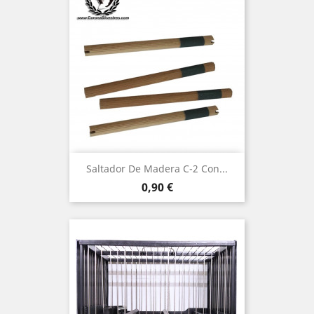
Saltador De Madera C-2 Con...
Precio
0,90 €