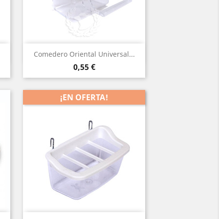
Vista rápida

Comedero Oriental Universal...
Precio
0,55 €
¡EN OFERTA!