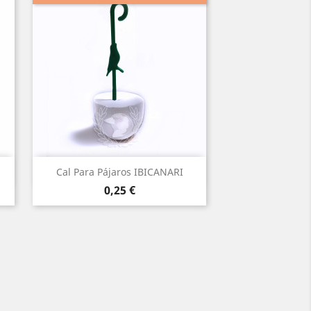
Vista rápida

Cal Para Pájaros IBICANARI
Precio
0,25 €