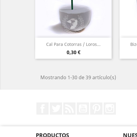
Vista rápida

Cal Para Cotorras / Loros...
Biz
Precio
0,30 €
Mostrando 1-30 de 39 artículo(s)
Facebook
Twitter
Rss
YouTube
Pinterest
Instagr
PRODUCTOS
NUES