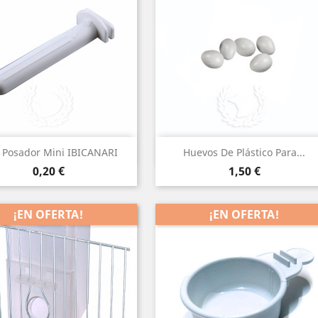
Vista rápida
Vista rápida


 Posador Mini IBICANARI
Huevos De Plástico Para...
Precio
Precio
0,20 €
1,50 €
¡EN OFERTA!
¡EN OFERTA!