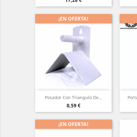
17,28 €
¡EN OFERTA!
Vista rápida

Posador Con Triangulo De...
Port
Precio
0,59 €
¡EN OFERTA!