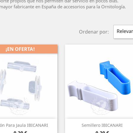
rte propios que nos permiten dar servicio en pocos días.
ayor fabricante en España de accesorios para la Ornitología.
Releva
Ordenar por:
¡EN OFERTA!
Vista rápida
Vista rápida


ón Para Jaula IBICANARI
Semillero IBICANARI
Precio
Precio