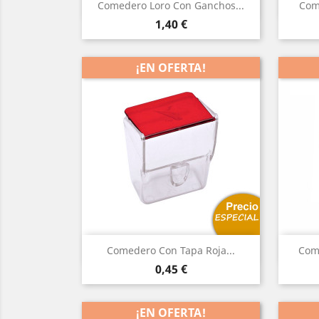
Vista rápida

Comedero Loro Con Ganchos...
Com
Precio
1,40 €
¡EN OFERTA!
Vista rápida

Comedero Con Tapa Roja...
Com
Precio
0,45 €
¡EN OFERTA!