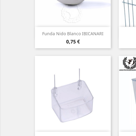
Vista rápida

Funda Nido Blanco IBICANARI
Precio
0,75 €