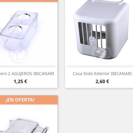
Vista rápida
Vista rápida


ero 2 AGUJEROS IBICANARI
Casa Nido Exterior IBICANARI
Precio
Precio
1,25 €
2,60 €
¡EN OFERTA!