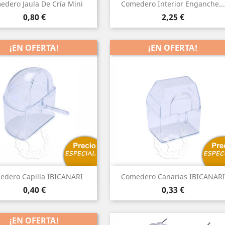
Vista rápida
Vista rápida


edero Jaula De Cría Mini
Comedero Interior Enganche...
Precio
Precio
0,80 €
2,25 €
¡EN OFERTA!
¡EN OFERTA!
Vista rápida
Vista rápida


edero Capilla IBICANARI
Comedero Canarias IBICANARI
Precio
Precio
0,40 €
0,33 €
¡EN OFERTA!