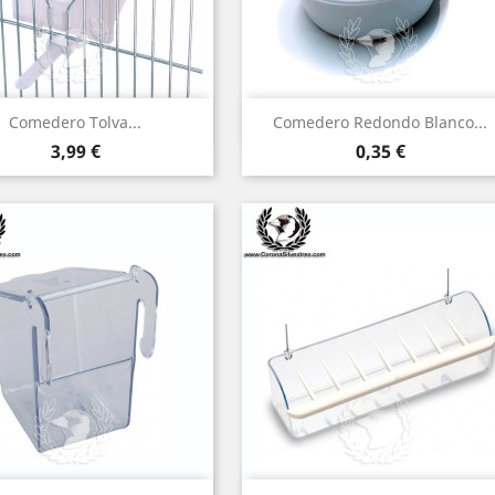
Vista rápida
Vista rápida


Comedero Tolva...
Comedero Redondo Blanco...
Precio
Precio
3,99 €
0,35 €