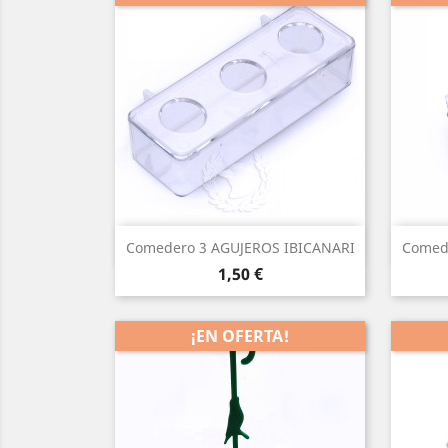
Vista rápida

Comedero 3 AGUJEROS IBICANARI
Comed
Precio
1,50 €
¡EN OFERTA!