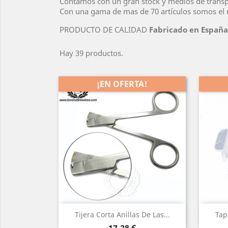
Contamos con un gran stock y medios de transpo
Con una gama de mas de 70 artículos somos el m
PRODUCTO DE CALIDAD
Fabricado en España
Hay 39 productos.
¡EN OFERTA!
(1)
Vista rápida

Tijera Corta Anillas De Las...
Tap
Precio