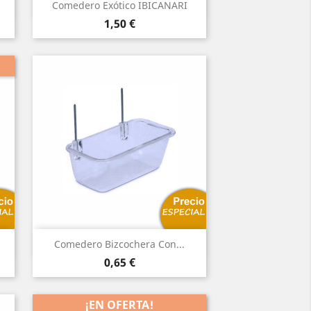
Vista rápida

Comedero Exótico IBICANARI
Precio
1,50 €
Vista rápida

Comedero Bizcochera Con...
Precio
0,65 €
¡EN OFERTA!