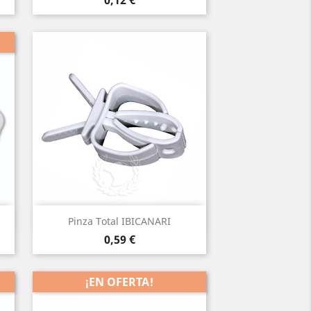
0,12 €
(1)
Vista rápida

Pinza Total IBICANARI
Precio
0,59 €
¡EN OFERTA!