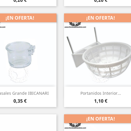
0,20 €
0,20 €
¡EN OFERTA!
¡EN OFERTA!
(1)
Vista rápida
Vista rápida


asales Grande IBICANARI
Portanidos Interior...
Precio
Precio
0,35 €
1,10 €
¡EN OFERTA!