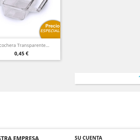
Vista rápida

cochera Transparente...
Precio
0,45 €
am
TRA EMPRESA
SU CUENTA