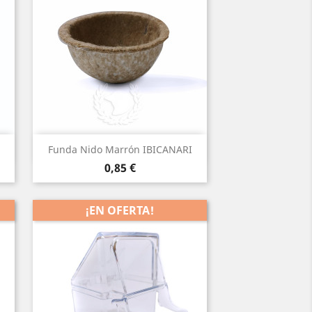
Vista rápida

Funda Nido Marrón IBICANARI
Precio
0,85 €
¡EN OFERTA!