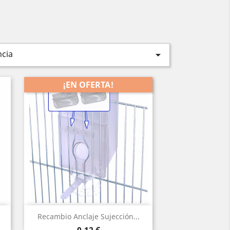
ncia

¡EN OFERTA!
Vista rápida

Recambio Anclaje Sujección...
Precio