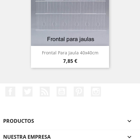
Frontal Para Jaula 40x40cm
Precio
7,85 €
Facebook
Twitter
Rss
YouTube
Pinterest
Instagram
PRODUCTOS

NUESTRA EMPRESA
