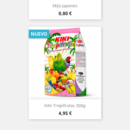
Mijo Japones
Precio
0,80 €
NUEVO
KiKi Tropifrutas 300g
Precio
4,95 €