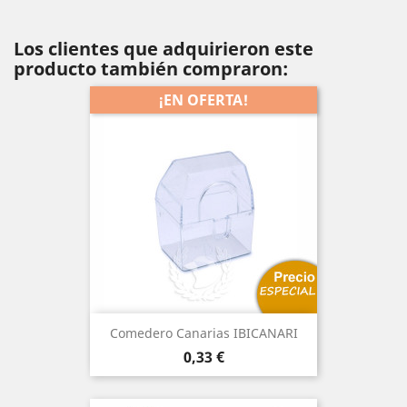
Los clientes que adquirieron este
producto también compraron:
¡EN OFERTA!
Comedero Canarias IBICANARI
Precio
0,33 €