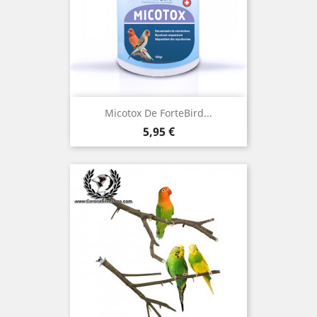
Micotox De ForteBird...
Precio
5,95 €