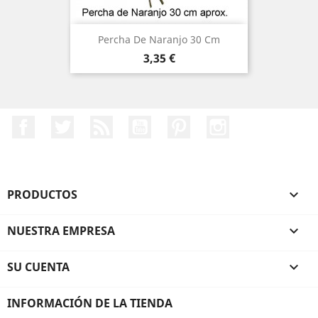
Percha De Naranjo 30 Cm
Precio
3,35 €
Facebook
Twitter
Rss
YouTube
Pinterest
Instagram
PRODUCTOS

NUESTRA EMPRESA

SU CUENTA

INFORMACIÓN DE LA TIENDA