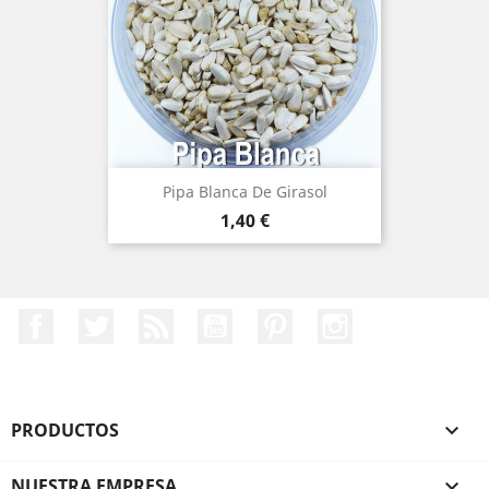
Pipa Blanca De Girasol
Precio
1,40 €
Facebook
Twitter
Rss
YouTube
Pinterest
Instagram
PRODUCTOS

NUESTRA EMPRESA
