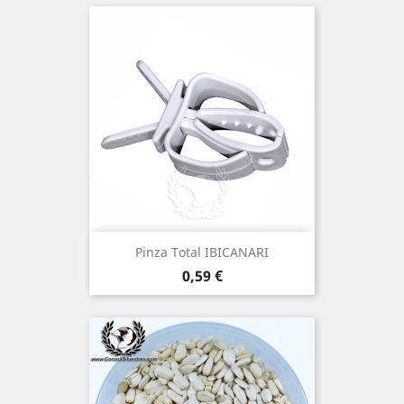
(1)
Pinza Total IBICANARI
Precio
0,59 €