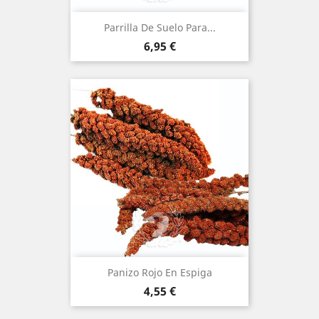
Parrilla De Suelo Para...
Precio
6,95 €
Panizo Rojo En Espiga
Precio
4,55 €