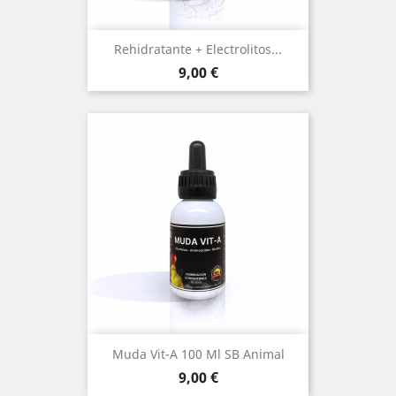
Rehidratante + Electrolitos...
Precio
9,00 €
Muda Vit-A 100 Ml SB Animal
Precio
9,00 €