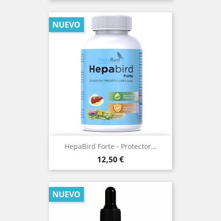
NUEVO
HepaBird Forte - Protector...
Precio
12,50 €
NUEVO