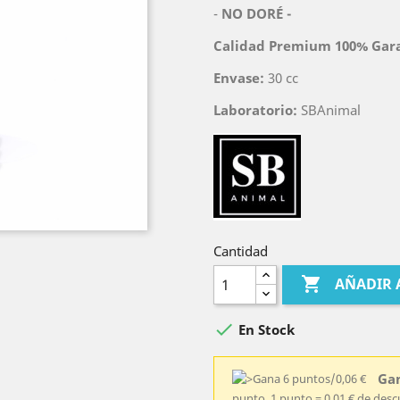
-
NO DORÉ -
Calidad Premium 100% Gar
Envase:
30 cc
Laboratorio:
SBAnimal
Cantidad

AÑADIR 

En Stock
Gan
punto, 1 punto = 0,01 € de des