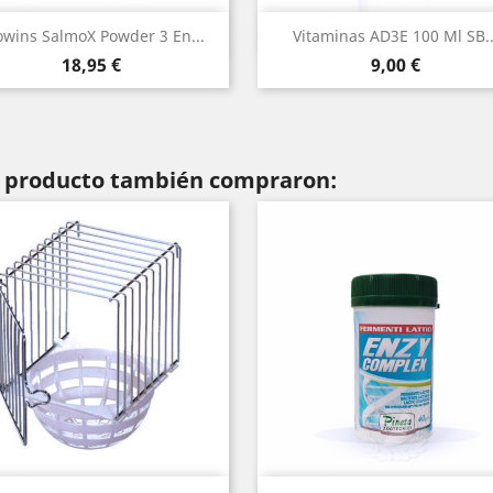
Vista rápida
Vista rápida


owins SalmoX Powder 3 En...
Vitaminas AD3E 100 Ml SB..
Precio
Precio
18,95 €
9,00 €
te producto también compraron: