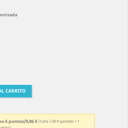
antizada
AL CARRITO
a 6 puntos/0,06 €
(Cada 1,00 € gastado = 1
cuento)