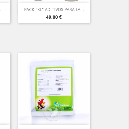
Vista rápida

.
PACK "XL" ADITIVOS PARA LA...
Precio
49,00 €
(1)