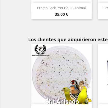
Vista rápida

Promo Pack PreCría SB Animal
Pr
Precio
35,00 €
Los clientes que adquirieron es