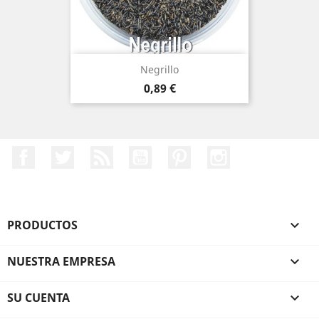
Negrillo
Precio
0,89 €
Facebook
Twitter
Rss
YouTube
Pinterest
Instagram
PRODUCTOS

NUESTRA EMPRESA

SU CUENTA
