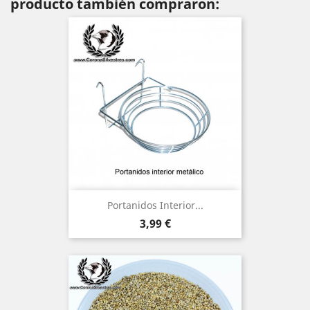
producto también compraron:
Portanidos Interior...
Precio
3,99 €