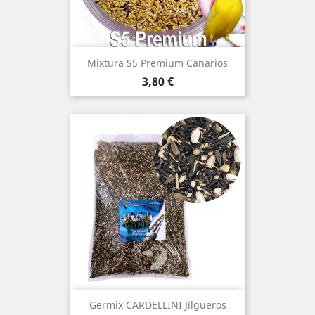
Mixtura S5 Premium Canarios
Precio
3,80 €
Germix CARDELLINI Jilgueros