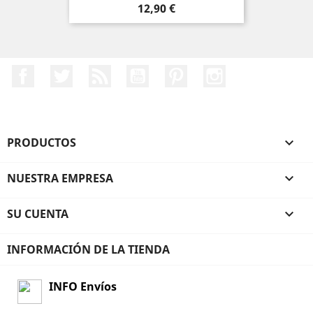
Precio
12,90 €
Facebook
Twitter
Rss
YouTube
Pinterest
Instagram
PRODUCTOS

NUESTRA EMPRESA

SU CUENTA

INFORMACIÓN DE LA TIENDA
INFO Envíos