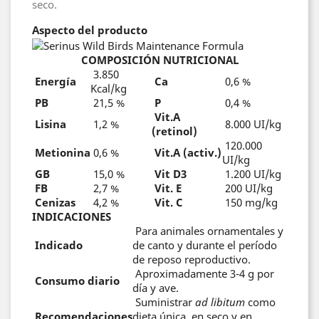
seco.
Aspec
to del producto
COMPOSICIÓN NUTRICIONAL
3.850
Energía
Ca
0,6 %
Kcal/kg
PB
21,5 %
P
0,4 %
Vit.A
Lisina
1,2 %
8.000 UI/kg
(retinol)
120.000
Metionina
0,6 %
Vit.A (activ.)
UI/kg
GB
15,0 %
Vit D3
1.200 UI/kg
FB
2,7 %
Vit. E
200 UI/kg
Cenizas
4,2 %
Vit. C
150 mg/kg
INDICACIONES
Para animales ornamentales y
Indicado
de canto y durante el período
de reposo reproductivo.
Aproximadamente 3-4 g por
Consumo diario
día y ave.
Suministrar
ad libitum
como
Recomendaciones
dieta única, en seco y en