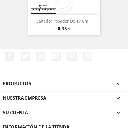
Saltador Posador De 17 Cm...
Precio
0,35 €
Facebook
Twitter
Rss
YouTube
Pinterest
Instagram
PRODUCTOS

NUESTRA EMPRESA

SU CUENTA

INFORMACIÓN DE LA TIENDA