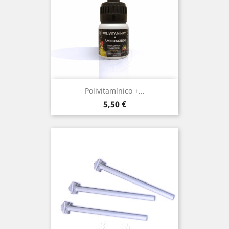
Polivitamínico +...
Precio
5,50 €