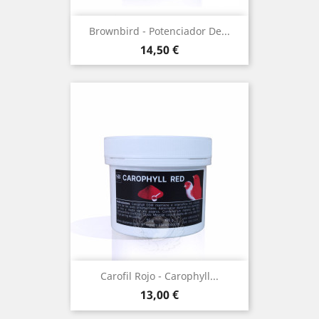
Brownbird - Potenciador De...
Precio
14,50 €
(1)
Carofil Rojo - Carophyll...
Precio
13,00 €