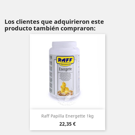
Los clientes que adquirieron este
producto también compraron:
Raff Papilla Energette 1kg
Precio
22,35 €