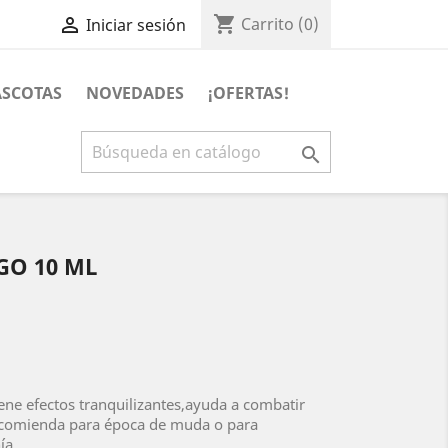
shopping_cart

Carrito
(0)
Iniciar sesión
SCOTAS
NOVEDADES
¡OFERTAS!

GO 10 ML
ene efectos tranquilizantes,ayuda a combatir
recomienda para época de muda o para
nía.