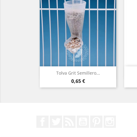
(2)
Vista rápida

Tolva Grit Semillero...
Precio
0,65 €
Facebook
Twitter
Rss
YouTube
Pinterest
Instagr