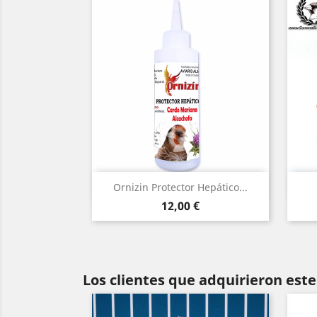
Vista rápida

Ornizin Protector Hepático...
Precio
12,00 €
Los clientes que adquirieron es