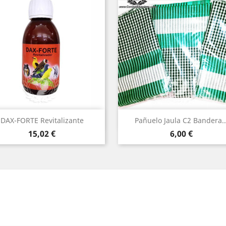
Vista rápida
Vista rápida


DAX-FORTE Revitalizante
Pañuelo Jaula C2 Bandera..
Precio
Precio
15,02 €
6,00 €
am