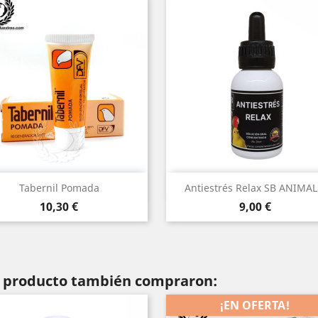
Vista rápida
Vista rápida


Tabernil Pomada
Antiestrés Relax SB ANIMAL.
Precio
Precio
10,30 €
9,00 €
te producto también compraron:
¡EN OFERTA!