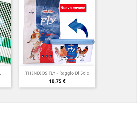
Vista rápida

.
TH INDIOS FLY - Raggio Di Sole
Precio
10,75 €