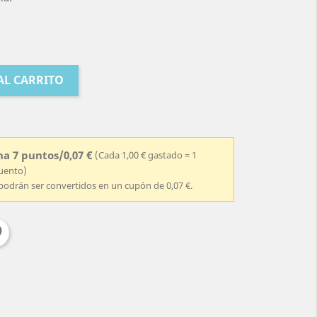
AL CARRITO
a 7 puntos/0,07 €
(Cada 1,00 € gastado = 1
cuento)
podrán ser convertidos en un cupón de 0,07 €.