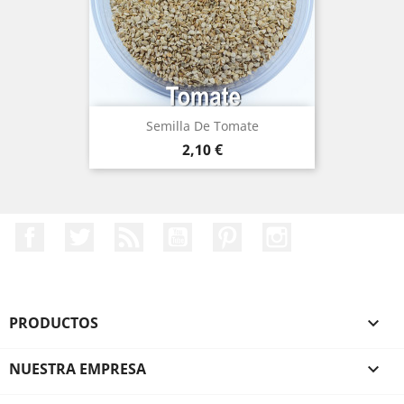
Semilla De Tomate
Precio
2,10 €
Facebook
Twitter
Rss
YouTube
Pinterest
Instagram
PRODUCTOS

NUESTRA EMPRESA
