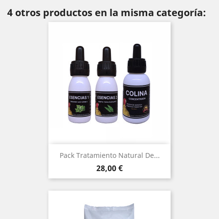
4 otros productos en la misma categoría:
Pack Tratamiento Natural De...
Precio
28,00 €