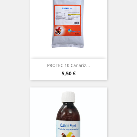
(1)
PROTEC 10 Canariz...
Precio
5,50 €