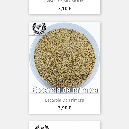
Silvestre-Mix MUDA
Precio
3,10 €
Escarola De Primera
Precio
3,90 €