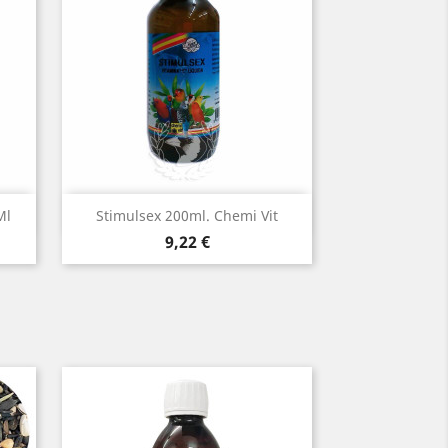
Vista rápida

Ml
Stimulsex 200ml. Chemi Vit
Precio
9,22 €