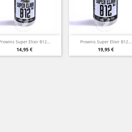
Vista rápida
Vista rápida


Prowins Super Elixir B12...
Prowins Super Elixir B12...
Precio
Precio
14,95 €
19,95 €