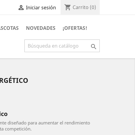
shopping_cart

Carrito
(0)
Iniciar sesión
SCOTAS
NOVEDADES
¡OFERTAS!

ERGÉTICO
ico
ente diseñado para aumentar el rendimiento
ta competición.