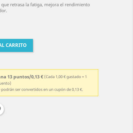
que retrasa la fatiga, mejora el rendimiento
dor.
AL CARRITO
na 13 puntos/0,13 €
(Cada 1,00 € gastado = 1
cuento)
e podrán ser convertidos en un cupón de 0,13 €.