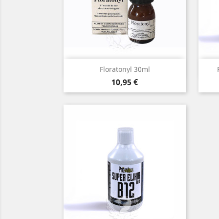
Vista rápida

Floratonyl 30ml
Precio
10,95 €