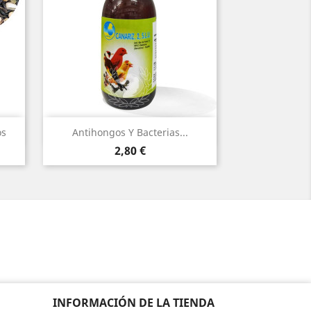
Vista rápida

os
Antihongos Y Bacterias...
Precio
2,80 €
INFORMACIÓN DE LA TIENDA