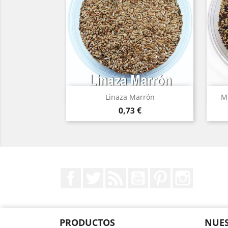
Vista rápida

Linaza Marrón
Mi
Precio
0,73 €
Facebook
Twitter
Rss
YouTube
Pinterest
Instagr
PRODUCTOS
NUES