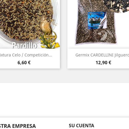
Vista rápida
Vista rápida


xtura Celo / Competición...
Germix CARDELLINI Jilguer
Precio
Precio
6,60 €
12,90 €
am
TRA EMPRESA
SU CUENTA