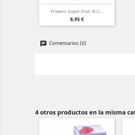
(1)
Vista rápida

Prowins Super Elixir B12...
Precio
8,95 €
Comentarios (0)
4 otros productos en la misma ca