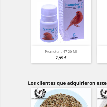
Vista rápida

Promotor L 47 20 Ml
Precio
7,95 €
Los clientes que adquirieron es