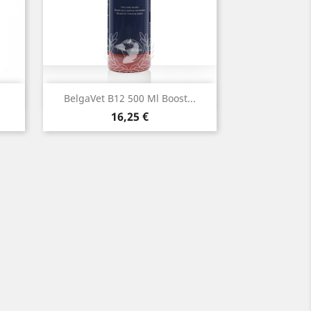
Vista rápida

BelgaVet B12 500 Ml Boost...
Precio
16,25 €