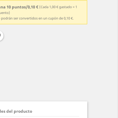
na 10 puntos/0,10 €
(Cada 1,00 € gastado = 1
cuento)
e podrán ser convertidos en un cupón de 0,10 €.
les del producto