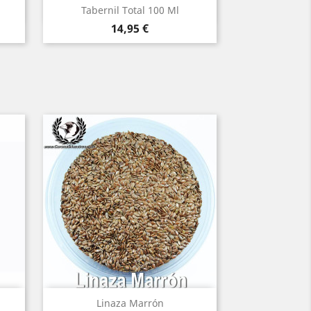
Vista rápida

Tabernil Total 100 Ml
Precio
14,95 €
Vista rápida

Linaza Marrón