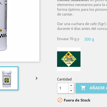
elementos necesarios para la
forma óptimo para los pinzone
de cantar.
Dar una cuchara de cafe (5gr)
durante 4 días antes del concu
Envase 70 g y
300 g

Cantidad

AÑADIR 

Fuera de Stock