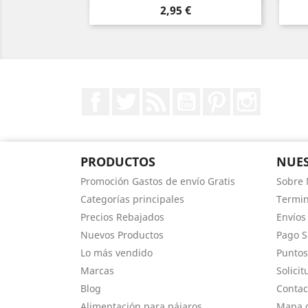
Precio
2,95 €
Facebook
Twitter
Rss
YouTube
Pinterest
Instagr
PRODUCTOS
NUES
Promoción Gastos de envío Gratis
Sobre 
Categorías principales
Termin
Precios Rebajados
Envíos
Nuevos Productos
Pago 
Lo más vendido
Puntos
Marcas
Solici
Blog
Contac
Alimentación para pájaros
Mapa d