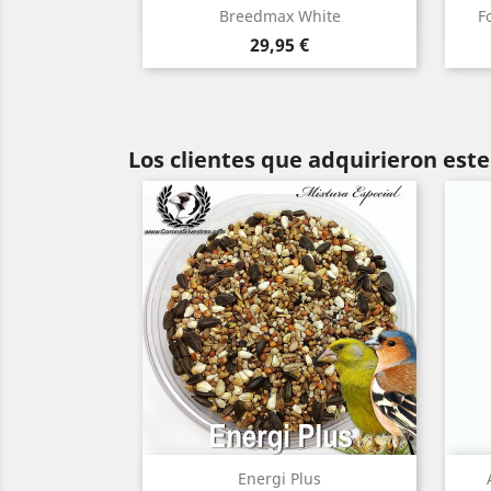
Vista rápida

Breedmax White
F
Precio
29,95 €
Los clientes que adquirieron es
Vista rápida

Energi Plus