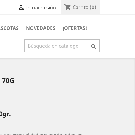
shopping_cart

Carrito
(0)
Iniciar sesión
SCOTAS
NOVEDADES
¡OFERTAS!

 70G
0gr.
s una especialidad que aporta todos los