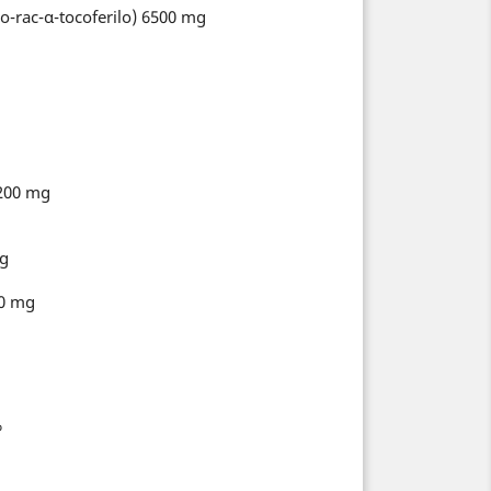
do-rac-α-tocoferilo) 6500 mg
2200 mg
mg
00 mg
%