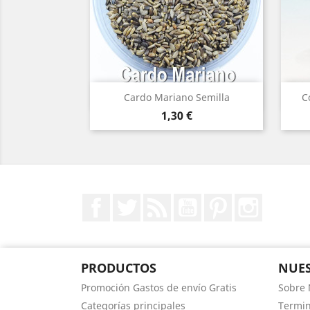
Vista rápida

Cardo Mariano Semilla
C
Precio
1,30 €
Facebook
Twitter
Rss
YouTube
Pinterest
Instagr
PRODUCTOS
NUES
Promoción Gastos de envío Gratis
Sobre 
Categorías principales
Termin