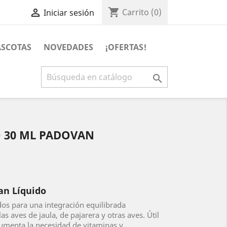
shopping_cart

Carrito
(0)
Iniciar sesión
SCOTAS
NOVEDADES
¡OFERTAS!

 30 ML PADOVAN
an Líquido
dos para una integración equilibrada
las aves de jaula, de pajarera y otras aves. Útil
umenta la necesidad de vitaminas y