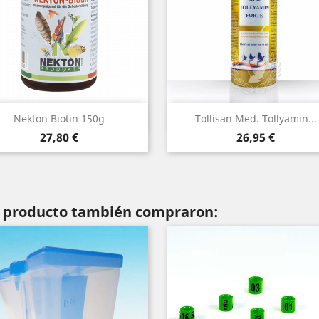
Vista rápida
Vista rápida


Nekton Biotin 150g
Tollisan Med. Tollyamin...
Precio
Precio
27,80 €
26,95 €
te producto también compraron: