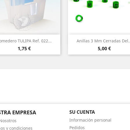
(1)
Vista rápida
Vista rápida


omedero TULIPA Ref. 022...
Anillas 3 Mm Cerradas Del..
Precio
Precio
1,75 €
5,00 €
am
TRA EMPRESA
SU CUENTA
Información personal
Nosotros
Pedidos
os y condiciones