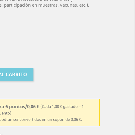
, participación en muestras, vacunas, etc.).
AL CARRITO
a 6 puntos/0,06 €
(Cada 1,00 € gastado = 1
cuento)
podrán ser convertidos en un cupón de 0,06 €.