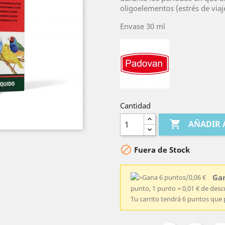
oligoelementos (estrés de viaje
Envase 30 ml
Cantidad

AÑADIR 

Fuera de Stock
Gan
punto, 1 punto = 0,01 € de des
Tu carrito tendrá 6 puntos que 