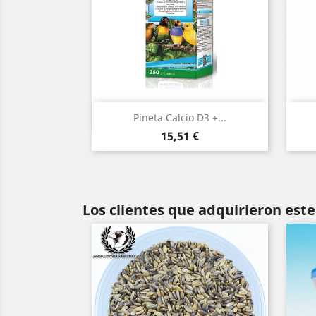
Vista rápida

Pineta Calcio D3 +...
Precio
15,51 €
Los clientes que adquirieron es