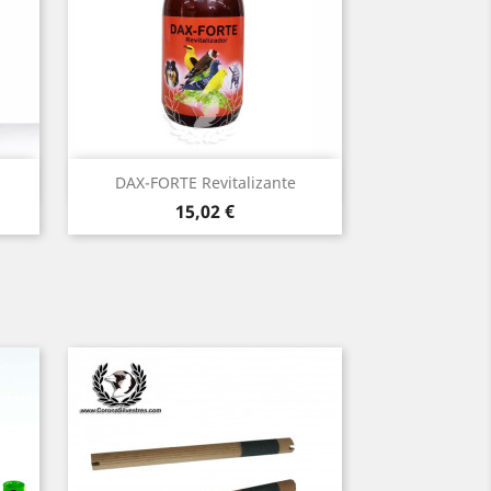
Vista rápida

DAX-FORTE Revitalizante
Precio
15,02 €