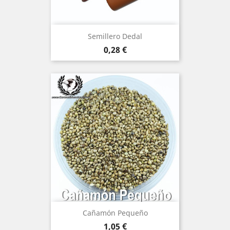
Semillero Dedal
Precio
0,28 €
Cañamón Pequeño
Precio
1,05 €