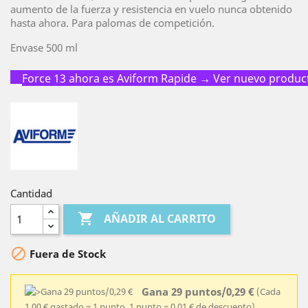
aumento de la fuerza y resistencia en vuelo nunca obtenido
hasta ahora. Para palomas de competición.
Envase 500 ml
Force 13 ahora es Aviform Rapide → Ver nuevo produc
Cantidad

AÑADIR AL CARRITO

Fuera de Stock
Gana 29 puntos/0,29 €
(Cada
1,00 € gastado = 1 punto, 1 punto = 0,01 € de descuento)