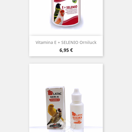
Vitamina E + SELENIO Orniluck
Precio
6,95 €