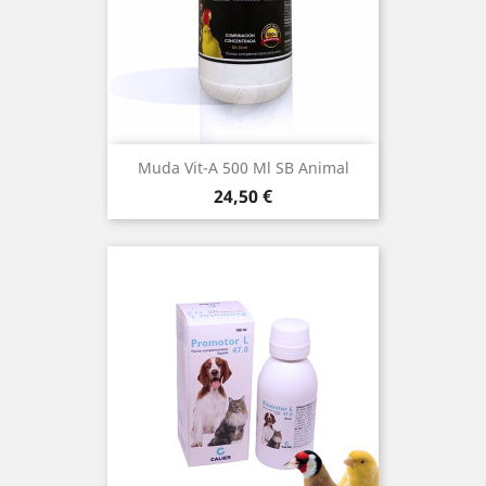
Muda Vit-A 500 Ml SB Animal
Precio
24,50 €