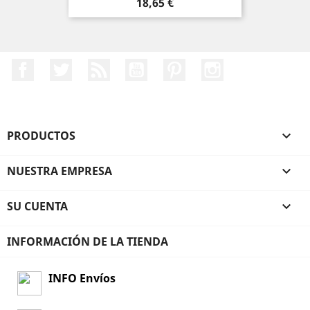
Precio
18,65 €
Facebook
Twitter
Rss
YouTube
Pinterest
Instagram
PRODUCTOS

NUESTRA EMPRESA

SU CUENTA

INFORMACIÓN DE LA TIENDA
INFO Envíos