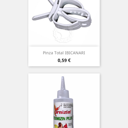
(1)
Pinza Total IBICANARI
Precio
0,59 €