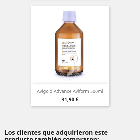
Avigold Advance Aviform 500ml
Precio
31,90 €
Los clientes que adquirieron este
producto también compraron: