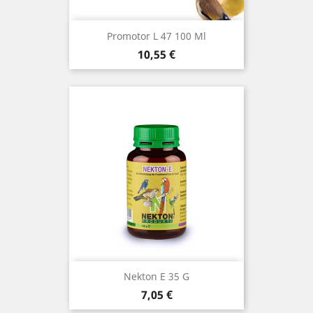
Promotor L 47 100 Ml
Precio
10,55 €
Nekton E 35 G
Precio
7,05 €