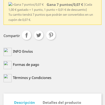
Gana 7 puntos/0,07 €
(Cada
1,00 € gastado = 1 punto, 1 punto = 0,01 € de descuento)
Tu carrito tendrá 7 puntos que podrán ser convertidos en un
cupón de 0,07 €.
Compartir
INFO Envíos
Formas de pago
Términos y Condiciones
Descripción
Detalles del producto