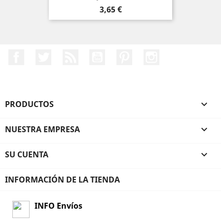
Precio
3,65 €
Facebook
Twitter
Rss
YouTube
Pinterest
Instagram
PRODUCTOS

NUESTRA EMPRESA

SU CUENTA

INFORMACIÓN DE LA TIENDA
INFO Envíos