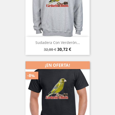
Sudadera Con Verderón...
Precio
Precio
30,72 €
32,00 €
base
¡EN OFERTA!
-8%