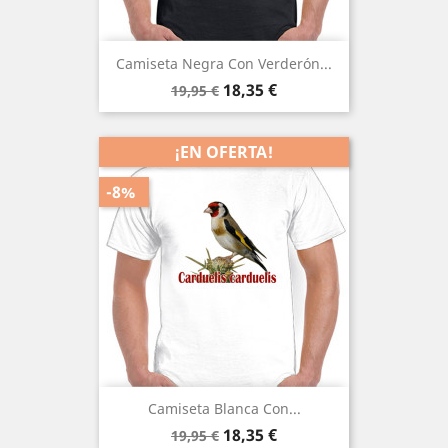
Camiseta Negra Con Verderón...
Precio
Precio
18,35 €
19,95 €
base
¡EN OFERTA!
-8%
Camiseta Blanca Con...
Precio
Precio
18,35 €
19,95 €