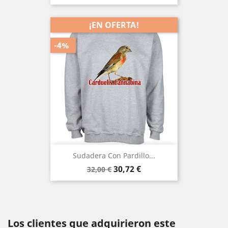
base
¡EN OFERTA!
-4%
Sudadera Con Pardillo...
Precio
Precio
30,72 €
32,00 €
base
Los clientes que adquirieron este